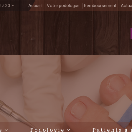
0 UCCLE
Accueil
Votre podologue
Remboursement
Actua
e
Podologie
Patients à 