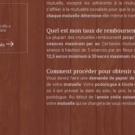
mutuelle, excepté les adhérents à la mutual
s'affilier à la mutualité socialiste pour que le
chaque mutuelle détermine
elle-même le nom
colle a
Quel est mon taux de rembourse
otre
...
La plupart des mutuelles remboursen
t jusqu
tés
séances maximum par an
. Certaines mutue
séance à hauteur de 5 séances par an. Nou
12,5 euros minimum à 30 euros maximum
de
Comment procéder pour obtenir 
Vous devez faire une
demande de papier de
de votre
mutuelle
. Votre
podologue à Uccle
où il est précisé la date du soin, le prix, la
podologue. Au début de l'
année civile suiva
votre
mutuelle
qui se chargera de vous rembou