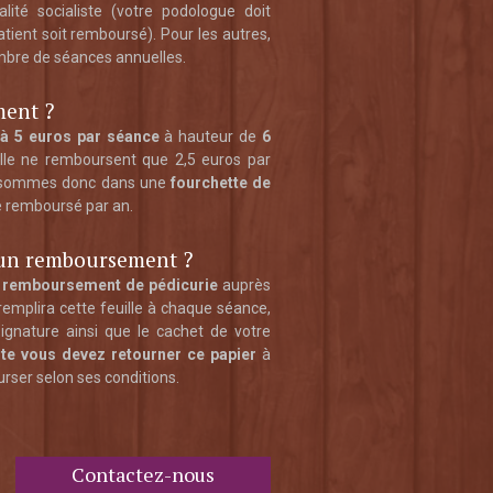
ité socialiste (votre podologue doit
 patient soit remboursé). Pour les autres,
bre de séances annuelles.
ment ?
’à 5 euros par séance
à hauteur de
6
lle ne remboursent que 2,5 euros par
s sommes donc dans une
fourchette de
 remboursé par an.
un remboursement ?
 remboursement de pédicurie
auprès
remplira cette feuille à chaque séance,
 signature ainsi que le cachet de votre
nte vous devez retourner ce papier
à
rser selon ses conditions.
Contactez-nous