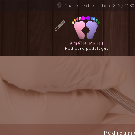
Chaussée d'alsemberg 842 / 118
Amélie PETIT
Pédicure podologue
Pédicuri