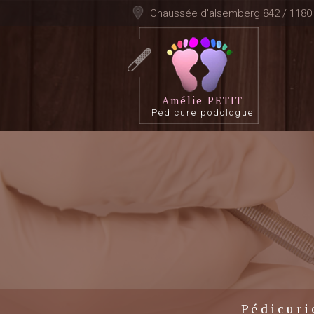
Chaussée d'alsemberg 842 / 118
Amélie PETIT
Pédicure podologue
Pédicuri