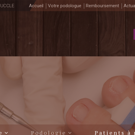
0 UCCLE
Accueil
Votre podologue
Remboursement
Actua
e
Podologie
Patients à 