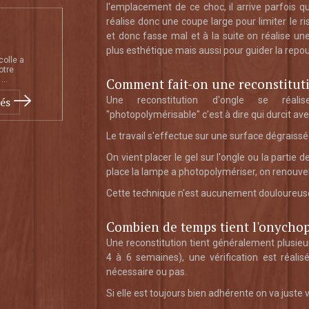
l'emplacement de ce choc, il arrive parfois q
réalise donc une coupe large pour limiter le r
et donc fasse mal et à la suite on réalise un
plus esthétique mais aussi pour guider la repou
colle a
otre
...
Comment fait-on une reconstitut
tés
Une reconstitution d'ongle se réal
"photopolymérisable" c'est à dire qui durcit av
Le travail s'effectue sur une surface dégraissée
On vient placer le gel sur l'ongle ou la partie 
place la lampe a photopolymériser, on renouvell
Cette technique n'est aucunement douloureus
Combien de temps tient l'onychop
Une reconstitution tient généralement plusieu
4 à 6 semaines), une vérification est réalis
nécessaire ou pas.
Si elle est toujours bien adhérente on va juste v