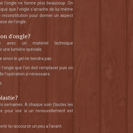
ue l'ongle ne tienne plus beaucoup. On
isque que l'ongle s'arrache de lui même
e reconstitution pour donner un aspect
sse de l'ongle.
ion d'ongle?
ise avec un matériel technique
ec une lumière spéciale.
 sinon le gel ne tiendra pas.
de l'ongle que l'on doit remplacer puis on
e l'opération si nécessaire.
e.
lastie?
rs semaines. A chaque soin (toutes les
ée pour voir si un renouvellement est
enir la raccourcir un peu a l'avant.