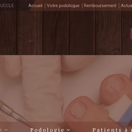
0 UCCLE
Accueil
Votre podologue
Remboursement
Actua
e
Podologie
Patients à 