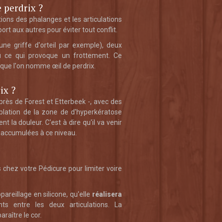
 perdrix ?
tions des phalanges et les articulations
rt aux autres pour éviter tout conflit.
une griffe d'orteil par exemple), deux
u ce qui provoque un frottement. Ce
r que l'on nomme œil de perdrix.
ix ?
 près de Forest et Etterbeek -, avec des
ablation de la zone de d'hyperkératose
la douleur. C'est à dire qu'il va venir
t accumulées à ce niveau.
s chez votre Pédicure pour limiter voire
areillage en silicone, qu'elle
réalisera
nts entre les deux articulations. La
raître le cor.