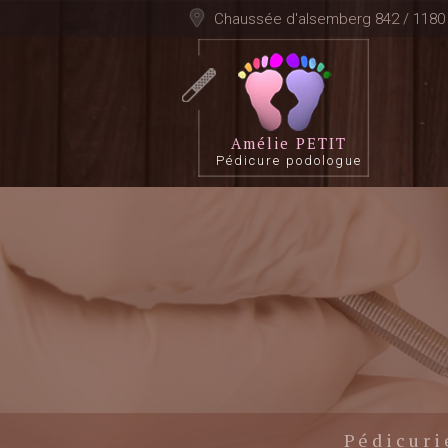
Chaussée d'alsemberg 842 / 118
Amélie PETIT
Pédicure podologue
Pédicuri