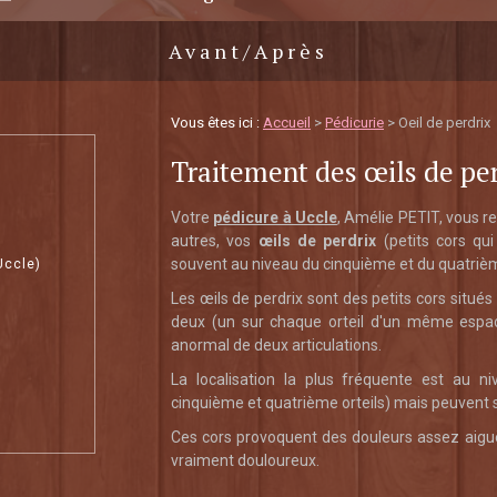
Avant/Après
Vous êtes ici :
Accueil
>
Pédicurie
> Oeil de perdrix
Traitement des œils de per
Votre
pédicure à Uccle
, Amélie PETIT, vous re
autres, vos
œils de perdrix
(petits cors qui
souvent au niveau du cinquième et du quatrième
Uccle)
Les œils de perdrix sont des petits cors situé
deux (un sur chaque orteil d'un même espa
anormal de deux articulations.
La localisation la plus fréquente est au ni
cinquième et quatrième orteils) mais peuvent s
Ces cors provoquent des douleurs assez aiguë
vraiment douloureux.