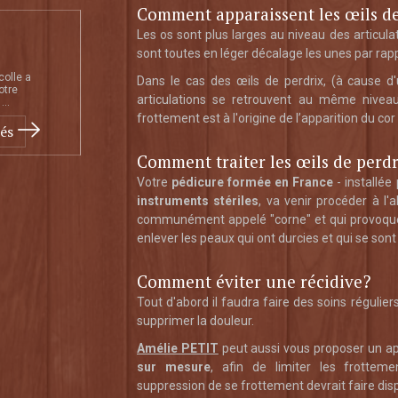
Comment apparaissent les œils de
Les os sont plus larges au niveau des articula
sont toutes en léger décalage les unes par rappo
colle a
Dans le cas des œils de perdrix, (à cause d'
otre
articulations se retrouvent au même nivea
...
frottement est à l'origine de l’apparition du co
tés
Comment traiter les œils de perdr
Votre
pédicure formée en France
- installée
instruments stériles
, va venir procéder à l'
communément appelé "corne" et qui provoquent 
enlever les peaux qui ont durcies et qui se son
Comment éviter une récidive?
Tout d'abord il faudra faire des soins régulier
supprimer la douleur.
Amélie PETIT
peut aussi vous proposer un app
sur mesure
, afin de limiter les frotteme
suppression de se frottement devrait faire dispa